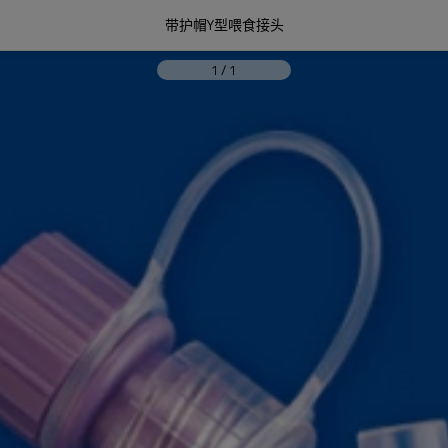
带护帽Y型喂食接头
1
/
1