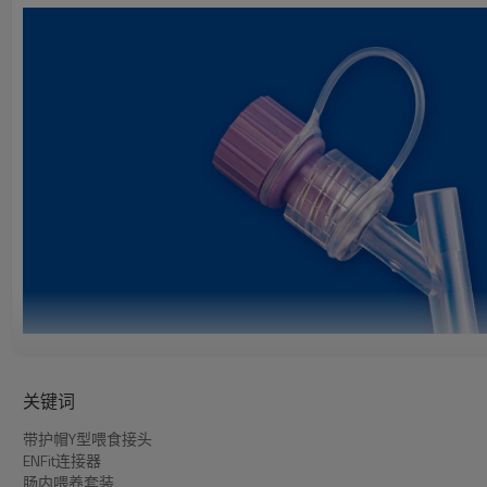
关键词
带护帽Y型喂食接头
必趣医疗生产带护帽Y型喂食接头。
ENFit连接器
肠内喂养套装