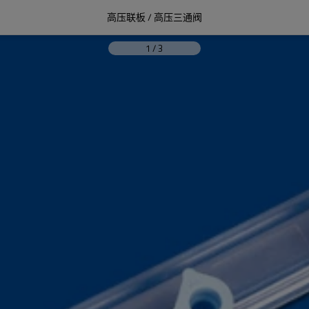
高压联板 / 高压三通阀
1
/
3