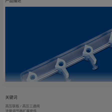
产品描述
关键词
高压联板 / 高压三通阀
必趣医疗生产符合医疗行业ISO 80369-7标准的高压联板 / 
流量调节器扩展套件