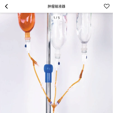
肿瘤输液器
1
/
5